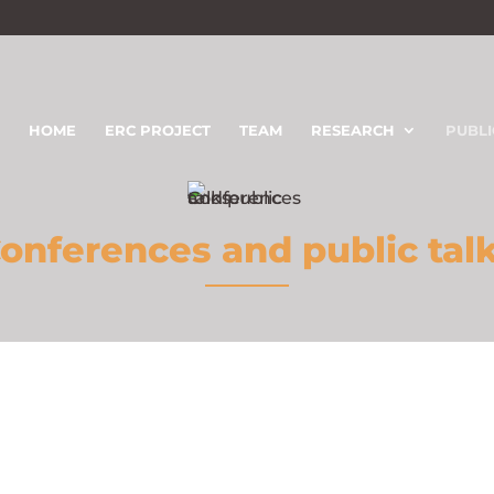
HOME
ERC PROJECT
TEAM
RESEARCH
PUBLI
onferences and public tal