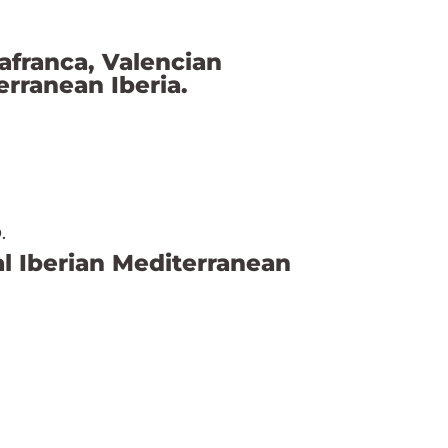
lafranca, Valencian
erranean Iberia.
.
l Iberian Mediterranean