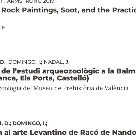
 F.
ARMSTRONG 2019.
Rock Paintings, Soot, and the Practi
ce
 D
.; DOMINGO, I.; NADAL, J.
 de l’estudi arqueozoològic a la Balm
anca, Els Ports, Castelló)
ologia del Museu de Prehistòria de València
 D.; DOMINGO, I.;
al arte Levantino de Racó de Nando 