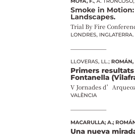
MOYA, F.
, A. TRONCOSO,
Smoke in Motion: 
Landscapes.
Trial By Fire Conferen
LONDRES, INGLATERRA.
LLOVERAS, LL.;
ROMÁN,
Primers resultats
Fontanella (Vilafr
V Jornades d’Arqueozo
VALÈNCIA
MACARULLA; A.; ROMÁN,
Una nueva mirada 