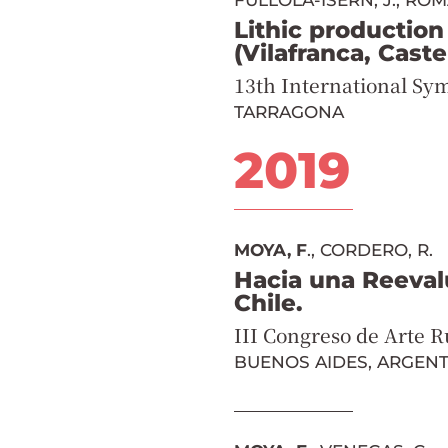
FULLOLA-ISERN, J.; ROM
Lithic production
(Vilafranca, Castel
13th International S
TARRAGONA
2019
MOYA, F
., CORDERO, R.
Hacia una Reeval
Chile.
III Congreso de Arte R
BUENOS AIDES, ARGEN