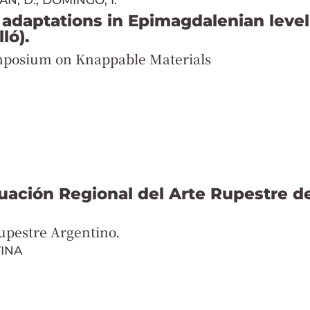
ÁN, D.; DOMINGO, I.
 adaptations in Epimagdalenian level
ló).
ymposium on Knappable Materials
uación Regional del Arte Rupestre d
upestre Argentino.
TINA