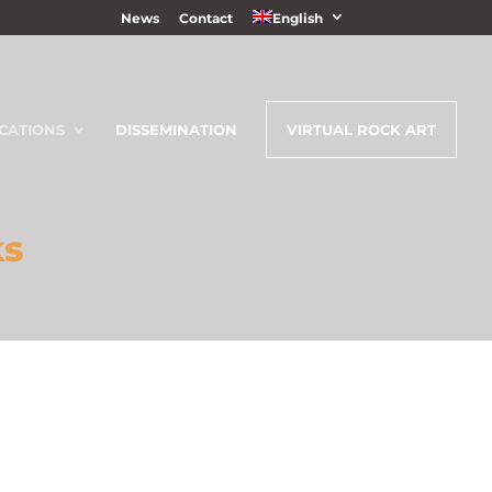
News
Contact
English
CATIONS
DISSEMINATION
VIRTUAL ROCK ART
ks