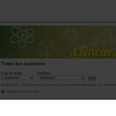
Vés al contingut
Totes les activitats
A qui va dirigit
Temàtica
15-05-2026
XII Festa de la Ciència de la Universitat de Barcelona (15 i 16 de 
Històric de les activitats