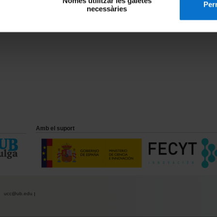
Només utilitzar les galetes
Perm
necessàries
Amb el suport
ucc@ub.edu