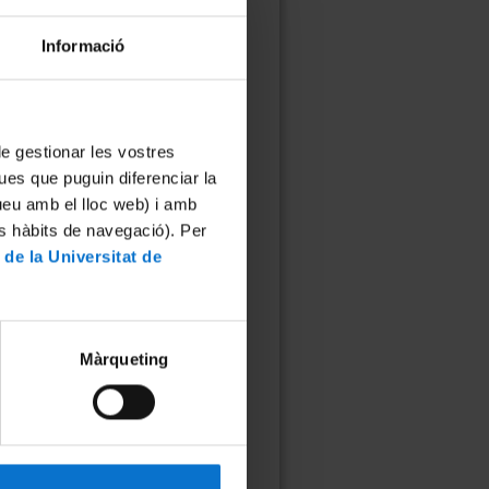
Informació
 de gestionar les vostres
ues que puguin diferenciar la
tueu amb el lloc web) i amb
es hàbits de navegació). Per
 de la Universitat de
Màrqueting