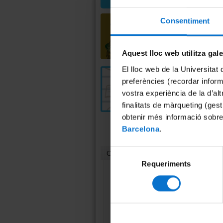
Consentiment
Aquest lloc web utilitza gal
El lloc web de la Universitat 
preferències (recordar infor
vostra experiència de la d’al
finalitats de màrqueting (gest
obtenir més informació sobre
Barcelona
.
Selecció
Contacte
Requeriments
de
consentiment
Unitat de Cultura
Científica i Innovació
(UCC+I)
Casa Jeroni Granell
Gran Via, 582, 1r pis