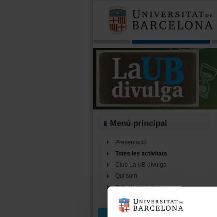
Menú principal
Presentació
Totes les activitats
Club La UB divulga
Qui som
Tots els projectes
Cercador d’activitats