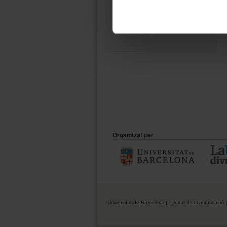
08011 Barcelona
934 035 412
ucc@ub.edu
Organitzat per
Universitat de Barcelona
Unitat de Comunicació