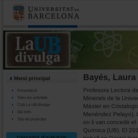
Bayés, Laura
Menú principal
Profesora Lectora del
Presentació
Minerals de la Unive
Totes les activitats
Máster en Cristalogra
Club La UB divulga
Qui som
Menéndez Pelayo), Ll
Tots els projectes
on li van concedir el
Química (UB). El 201
Cercador d’activitats