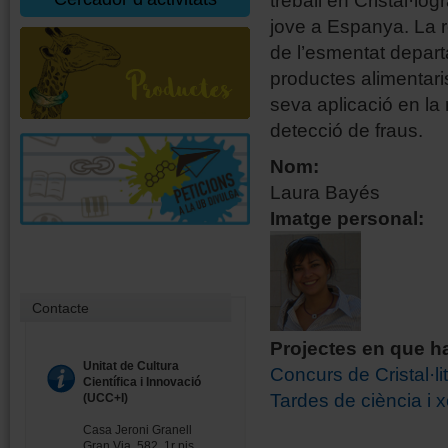
treball en Cristal·log
jove a Espanya. La r
de l’esmentat departa
productes alimentaris
seva aplicació en la m
detecció de fraus.
Nom:
Laura Bayés
Imatge personal:
Contacte
Projectes en que ha
Unitat de Cultura
Concurs de Cristal·li
Científica i Innovació
Tardes de ciència i 
(UCC+I)
Casa Jeroni Granell
Gran Via, 582, 1r pis