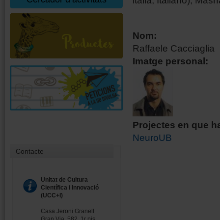
italià, Italiano), M
Nom:
Raffaele Cacciaglia
Imatge personal:
Projectes en que ha
NeuroUB
Contacte
Unitat de Cultura
Científica i Innovació
(UCC+I)
Casa Jeroni Granell
Gran Via, 582, 1r pis