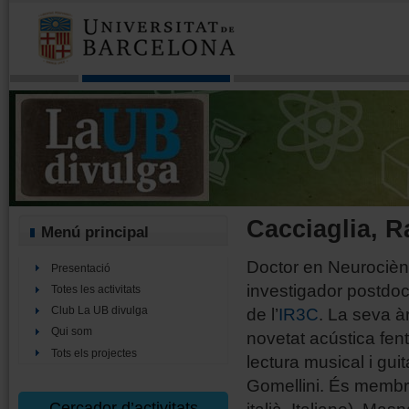
Cacciaglia, R
Menú principal
Doctor en Neurociènc
Presentació
investigador postdoc
Totes les activitats
de l’
IR3C
. La seva à
Club La UB divulga
Qui som
novetat acústica fen
Tots els projectes
lectura musical i gu
Gomellini. És memb
Cercador d’activitats