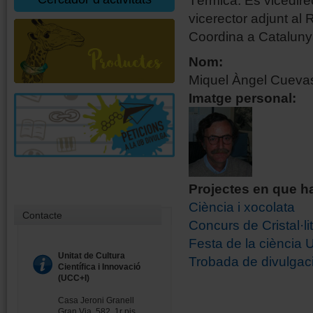
Tèrmica. És vicedirec
vicerector adjunt al 
Coordina a Catalunya 
Nom:
Miquel Àngel Cueva
Imatge personal:
Projectes en que ha
Ciència i xocolata
Contacte
Concurs de Cristal·li
Festa de la ciència 
Unitat de Cultura
Trobada de divulgac
Científica i Innovació
(UCC+I)
Casa Jeroni Granell
Gran Via, 582, 1r pis