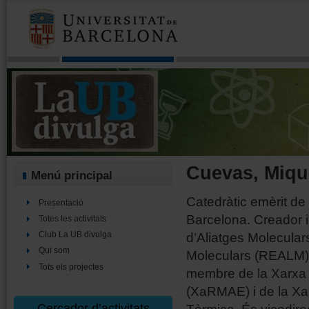
Cuevas, Miqu
Menú principal
Catedràtic emèrit de 
Presentació
Barcelona. Creador 
Totes les activitats
d’Aliatges Molecular
Club La UB divulga
Qui som
Moleculars (REALM), 
Tots els projectes
membre de la Xarxa d
(XaRMAE) i de la X
Cercador d’activitats