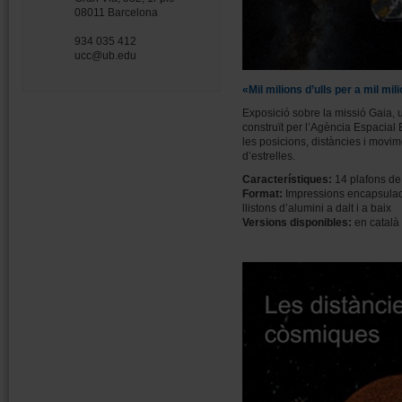
08011 Barcelona
934 035 412
ucc@ub.edu
«Mil milions d’ulls per a mil mil
Exposició sobre la missió Gaia, un
construït per l’Agència Espacia
les posicions, distàncies i movim
d’estrelles.
Característiques:
14 plafons de
Format:
Impressions encapsulad
llistons d’alumini a dalt i a baix
Versions disponibles:
en català 