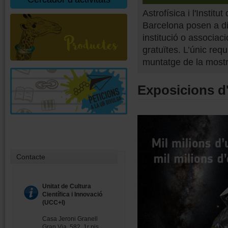
Astrofísica i l'Insti
Barcelona posen a dis
institució o associac
gratuïtes. L’únic requi
muntatge de la mostra,
Exposicions d
Contacte
Unitat de Cultura
Científica i Innovació
(UCC+I)
Casa Jeroni Granell
Gran Via, 582, 1r pis