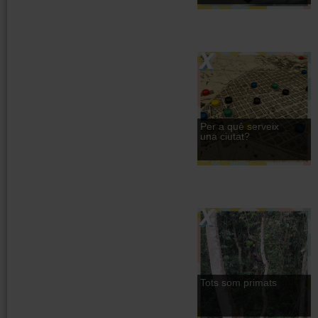
Per a què serveix
una ciutat?
Tots som primats