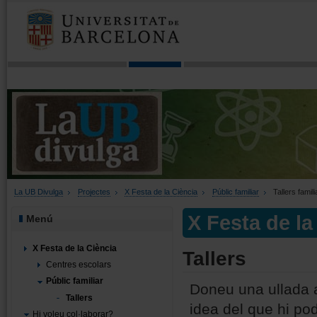
La UB Divulga
Projectes
X Festa de la Ciència
Públic familiar
Tallers famili
X Festa de la
Menú
X Festa de la Ciència
Tallers
Centres escolars
Públic familiar
Doneu una ullada a
Tallers
idea del que hi pod
Hi voleu col·laborar?