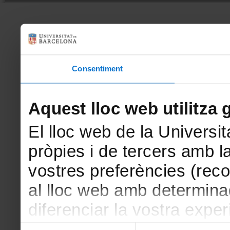
Consentiment
Aquest lloc web utilitza 
El lloc web de la Universit
pròpies i de tercers amb la
vostres preferències (rec
al lloc web amb determina
diferenciar la vostra exper
amb finalitats estadístiqu
Selecció