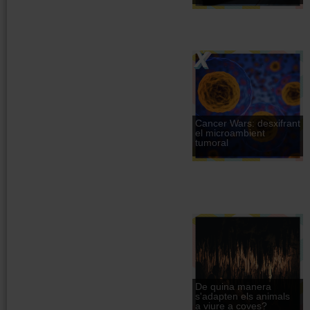
Cancer Wars: desxifrant
el microambient
tumoral
De quina manera
s'adapten els animals
a viure a coves?