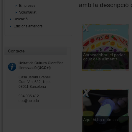
amb la descripció d
Empreses
Voluntariat
Ubicació
Edicions anteriors
Contacte
Abracadabra: el poder
ocult dels aliments
Unitat de Cultura Científica
i Innovació (UCC+I)
Casa Jeroni Granell
Gran Via, 582, 1r pis
08011 Barcelona
934 035 412
ucc@ub.edu
Aquí hi ha química