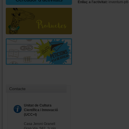
Enllaç a l'activitat:
inventum-ptt
Contacte
Unitat de Cultura
Científica i Innovació
(UCC+I)
Casa Jeroni Granell
Gran Via, 582, 1r pis