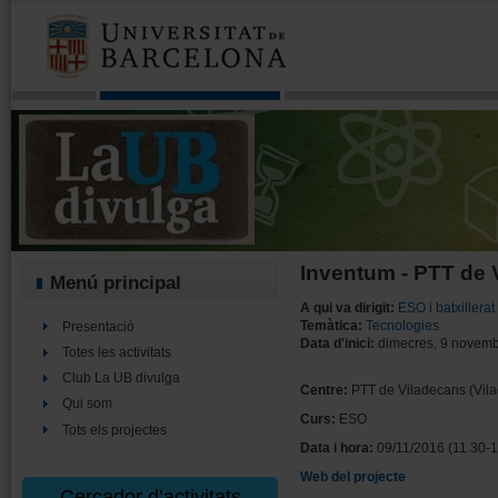
Inventum - PTT de 
Menú principal
A qui va dirigit:
ESO i batxillerat
Temàtica:
Tecnologies
Presentació
Data d'inici:
dimecres, 9 novem
Totes les activitats
Club La UB divulga
Centre:
PTT de Viladecans (Vil
Qui som
Curs:
ESO
Tots els projectes
Data i hora:
09/11/2016 (11.30-1
Web del projecte
Cercador d’activitats