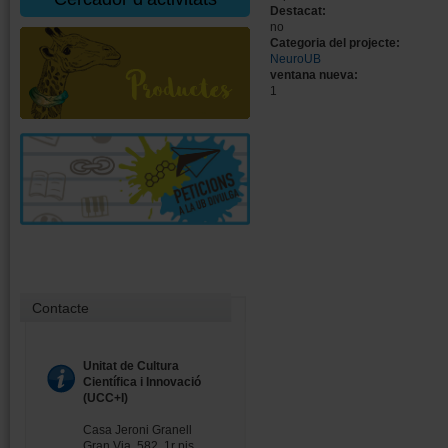
Destacat:
no
Categoria del projecte:
NeuroUB
ventana nueva:
1
Contacte
Unitat de Cultura
Científica i Innovació
(UCC+I)
Casa Jeroni Granell
Gran Via, 582, 1r pis