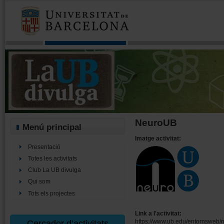
NeuroUB
Menú principal
Imatge activitat:
Presentació
Totes les activitats
Club La UB divulga
Qui som
Tots els projectes
Link a l'activitat:
https://www.ub.edu/entornsweb/
Cercador d’activitats