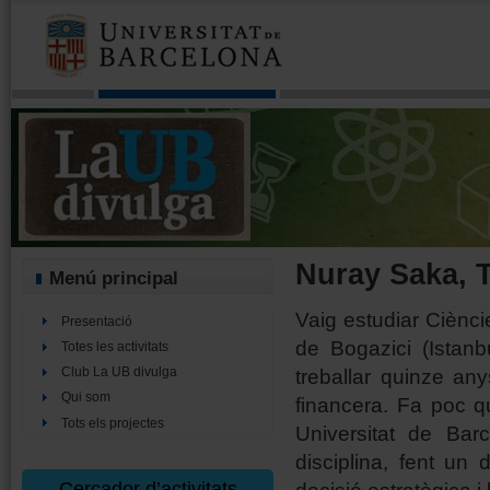
Nuray Saka, 
Menú principal
Vaig estudiar Cièncie
Presentació
de Bogazici (Istan
Totes les activitats
treballar quinze an
Club La UB divulga
Qui som
financera. Fa poc 
Tots els projectes
Universitat de Bar
disciplina, fent un
Cercador d’activitats