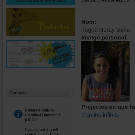
decisió estratègica i
Nom:
Tugce Nuray Saka
Imatge personal:
Contacte
Projectes en que ha
Unitat de Cultura
Camins infinits
Científica i Innovació
(UCC+I)
Casa Jeroni Granell
Gran Via, 582, 1r pis