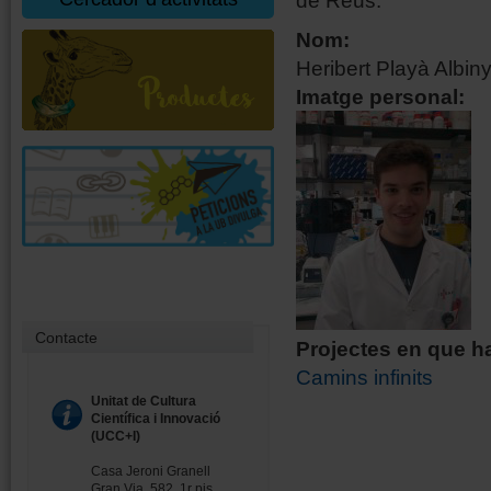
de Reus.
Nom:
Heribert Playà Albin
Imatge personal:
Contacte
Projectes en que ha
Camins infinits
Unitat de Cultura
Científica i Innovació
(UCC+I)
Casa Jeroni Granell
Gran Via, 582, 1r pis