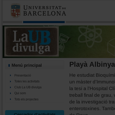
Playà Albinya
Menú principal
He estudiat Bioquímica
Presentació
un màster d’Immunolo
Totes les activitats
la tesi a l’Hospital C
Club La UB divulga
Qui som
treball final de grau
Tots els projectes
de la investigació tr
enterotoxines. També 
Cercador d’activitats