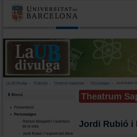
La UB Divulga
Projectes
Theatrum Sapientiae
Personatges
Jordi Rubió i l’
Theatrum Sap
Menú
Presentació
Personatges
Jordi Rubió i l
Ramon Margalef i l’aventura
de la vida
Jordi Rubió i l’esperit del llibre