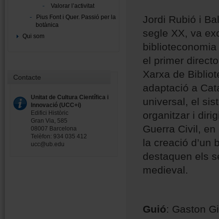
Valorar l’activitat
Jordi Rubió i Ba
Pius Font i Quer. Passió per la
botànica
segle XX, va exce
Qui som
biblioteconomia i
el primer directo
Xarxa de Bibliot
Contacte
adaptació a Catal
Unitat de Cultura Científica i
universal, el si
Innovació (UCC+i)
organitzar i diri
Edifici Històric
Gran Via, 585
Guerra Civil, en
08007 Barcelona
Telèfon: 934 035 412
la creació d’un 
ucc@ub.edu
destaquen els se
medieval.
Guió
: Gaston Gi