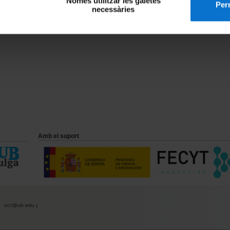
Només utilitzar les galetes
Perm
necessàries
Amb el suport
ucc@ub.edu