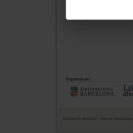
08011 Barcelona
934 035 412
ucc@ub.edu
Organitzat per
Universitat de Barcelona
Unitat de Comunicació