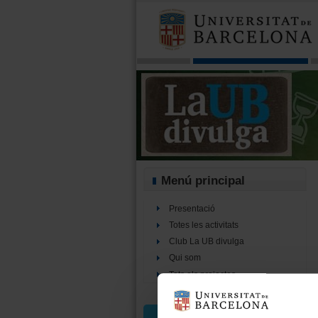
Menú principal
Presentació
Totes les activitats
Club La UB divulga
Qui som
Tots els projectes
Cercador d’activitats