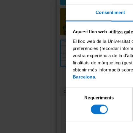
Consentiment
Aquest lloc web utilitza gal
El lloc web de la Universitat 
preferències (recordar infor
vostra experiència de la d’al
finalitats de màrqueting (gest
obtenir més informació sobre
Barcelona
.
Selecció
Contacte
Requeriments
de
consentiment
Unitat de Cultura
Científica i Innovació
(UCC+I)
Casa Jeroni Granell
Gran Via, 582, 1r pis