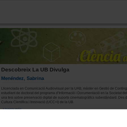
Vés al contingut
Descobreix La UB Divulga
Menéndez, Sabrina
Llicenciada en Comunicació Audiovisual per la UAB, màster en Gestió de Contingut
estudiant de doctorat del programa d’Informació i Documentació en la Societat d
una tesi sobre preservació digital de suports cinematogràfics subestàndard. Des de
Cultura Científica i Innovació (UCC+I) de la UB.
Llegeix més
sobre Menéndez, Sabrina
Becerra, Margarita
Tècnica de la Unitat de Cultura Científica i Innovació (UCC+I), dins de l’Àrea de