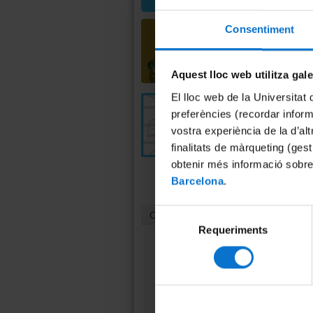
Consentiment
Aquest lloc web utilitza gal
El lloc web de la Universitat 
preferències (recordar infor
vostra experiència de la d’al
finalitats de màrqueting (gest
obtenir més informació sobre
Barcelona
.
Selecció
Contacte
Requeriments
de
consentiment
Unitat de Cultura
Científica i Innovació
(UCC+I)
Casa Jeroni Granell
Gran Via, 582, 1r pis