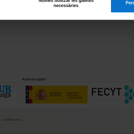
Només utilitzar les galetes
Perm
necessàries
Amb el suport
ucc@ub.edu