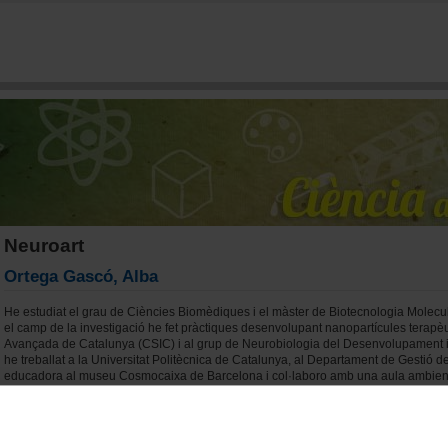
Vés al contingut
Neuroart
Ortega Gascó, Alba
He estudiat el grau de Ciències Biomèdiques i el màster de Biotecnologia Molecul
el camp de la investigació he fet pràctiques desenvolupant nanopartícules terapèut
Avançada de Catalunya (CSIC) i al grup de Neurobiologia del Desenvolupament
he treballat a la Universitat Politècnica de Catalunya, al Departament de Gestió d
educadora al museu Cosmocaixa de Barcelona i col·laboro amb una aula ambiental
científica.
Llegeix més
sobre Ortega Gascó, Alba
Menéndez, Sabrina