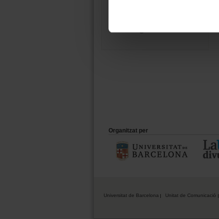
08011 Barcelona
934 035 412
ucc@ub.edu
Organitzat per
Universitat de Barcelona
Unitat de Comunicació