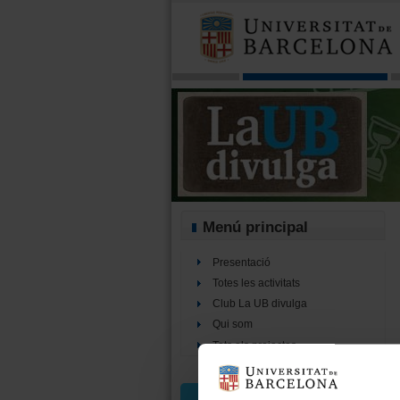
Menú principal
Presentació
Totes les activitats
Club La UB divulga
Qui som
Tots els projectes
Cercador d’activitats