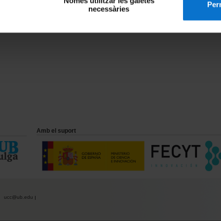
Només utilitzar les galetes
Perm
necessàries
Amb el suport
ucc@ub.edu