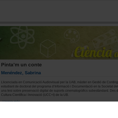
Vés al contingut
Pinta'm un conte
Menéndez, Sabrina
Llicenciada en Comunicació Audiovisual per la UAB, màster en Gestió de Contingut
estudiant de doctorat del programa d’Informació i Documentació en la Societat d
una tesi sobre preservació digital de suports cinematogràfics subestàndard. Des de
Cultura Científica i Innovació (UCC+I) de la UB.
Llegeix més
sobre Menéndez, Sabrina
Becerra, Margarita
Tècnica de la Unitat de Cultura Científica i Innovació (UCC+I), dins de l’Àrea de