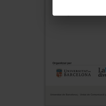
08011 Barcelona
934 035 412
ucc@ub.edu
Organitzat per
Universitat de Barcelona
Unitat de Comunicació