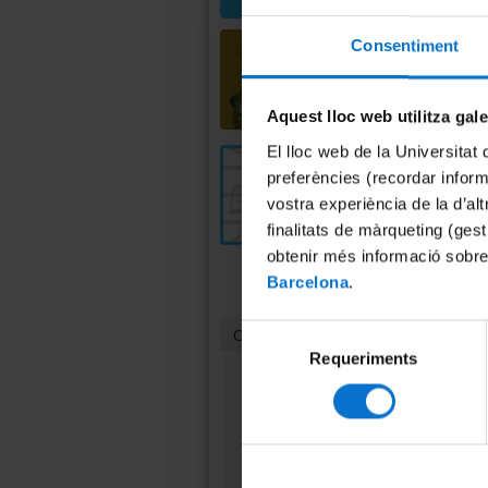
Consentiment
Aquest lloc web utilitza gal
El lloc web de la Universitat 
preferències (recordar infor
vostra experiència de la d’al
finalitats de màrqueting (gest
obtenir més informació sobre
Barcelona
.
Selecció
Contacte
Requeriments
de
consentiment
Unitat de Cultura
Científica i Innovació
(UCC+I)
Casa Jeroni Granell
Gran Via, 582, 1r pis