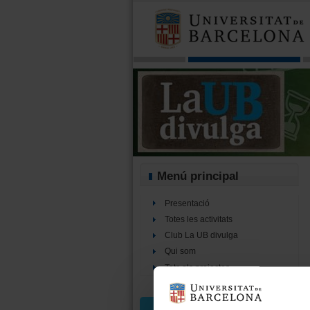
Menú principal
Presentació
Totes les activitats
Club La UB divulga
Qui som
Tots els projectes
Cercador d’activitats