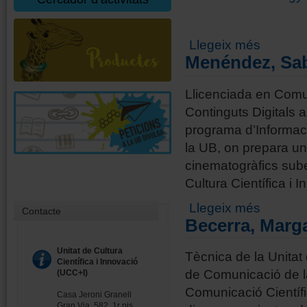
sobre Prat, 
Llegeix més
Menéndez, Sa
Llicenciada en Comu
Continguts Digitals a
programa d’Informac
la UB, on prepara un
cinematogràfics sube
Cultura Científica i 
sobre Menén
Llegeix més
Contacte
Becerra, Marga
Unitat de Cultura
Tècnica de la Unitat 
Científica i Innovació
de Comunicació de la
(UCC+I)
Comunicació Científi
Casa Jeroni Granell
Gran Via, 582, 1r pis