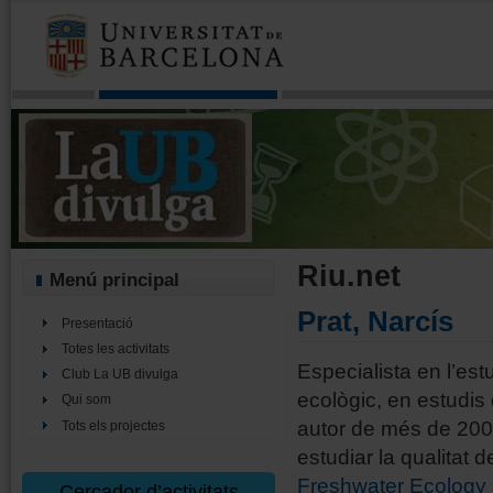
Riu.net
Menú principal
Prat, Narcís
Presentació
Totes les activitats
Especialista en l’estu
Club La UB divulga
ecològic, en estudis 
Qui som
autor de més de 200 p
Tots els projectes
estudiar la qualitat d
Freshwater Ecology
Cercador d’activitats