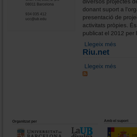
diversos projectes d
08011 Barcelona
donant suport a l’orga
934 035 412
presentació de proje
ucc@ub.edu
activitats pròpies. É
publicat el 2012 per 
sobre Becerr
Llegeix més
Riu.net
sobre Riu.ne
Llegeix més
Amb el suport
Organitzat per