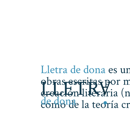
Lletra de dona
es un
obras escritas por m
creación literaria (
como de la teoría cr