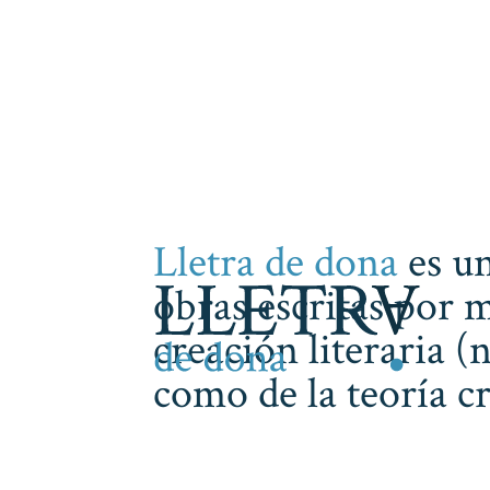
Lletra de dona
es un
obras escritas por m
creación literaria (
como de la teoría cr