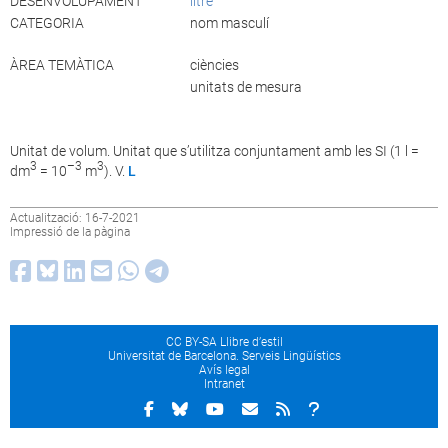
DESENVOLUPAMENT
litre
CATEGORIA
nom masculí
ÀREA TEMÀTICA
ciències
unitats de mesura
Unitat de volum. Unitat que s’utilitza conjuntament amb les SI (1 l =
3
–3
3
dm
= 10
m
). V.
L
Actualització: 16-7-2021
Impressió de la pàgina
CC BY-SA Llibre d’estil
Universitat de Barcelona. Serveis Lingüístics
Avís legal
Intranet