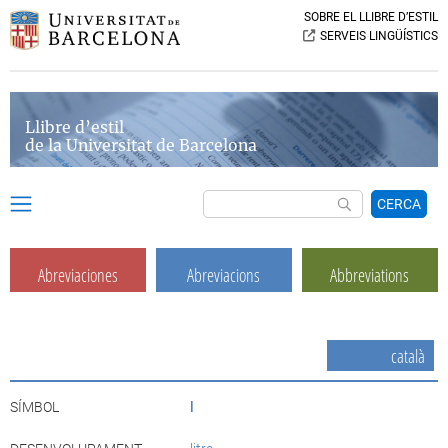
SOBRE EL LLIBRE D’ESTIL
SERVEIS LINGÜÍSTICS
Llibre d’estil
de la Universitat de Barcelona
CERCA
Abreviaciones
Abreviacions
Abbreviations
català
SÍMBOL
l