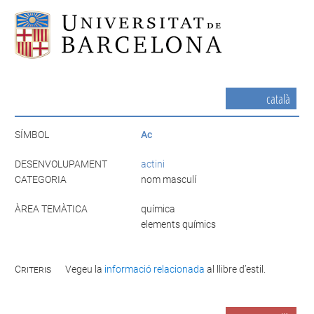
català
SÍMBOL
Ac
DESENVOLUPAMENT
actini
CATEGORIA
nom masculí
ÀREA TEMÀTICA
química
elements químics
Criteris
Vegeu la
informació relacionada
al llibre d’estil.