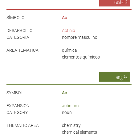
castellà
SÍMBOLO
Ac
DESARROLLO
Actinio
CATEGORÍA
nombre masculino
ÁREA TEMÁTICA
química
elementos químicos
anglès
SYMBOL
Ac
EXPANSION
actinium
CATEGORY
noun
THEMATIC AREA
chemistry
chemical elements