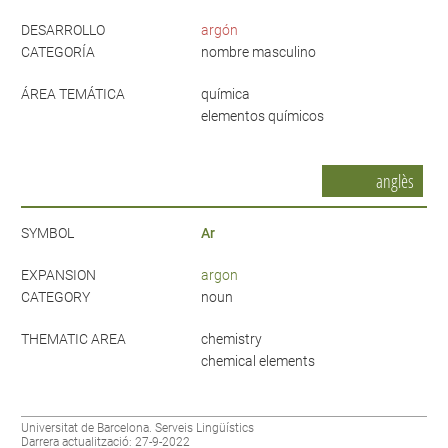
DESARROLLO
argón
CATEGORÍA
nombre masculino
ÁREA TEMÁTICA
química
elementos químicos
anglès
SYMBOL
Ar
EXPANSION
argon
CATEGORY
noun
THEMATIC AREA
chemistry
chemical elements
Universitat de Barcelona. Serveis Lingüístics
Darrera actualització: 27-9-2022