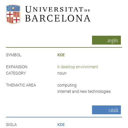
anglès
SYMBOL
KDE
EXPANSION
K desktop environment
CATEGORY
noun
THEMATIC AREA
computing
internet and new technologies
català
SIGLA
KDE