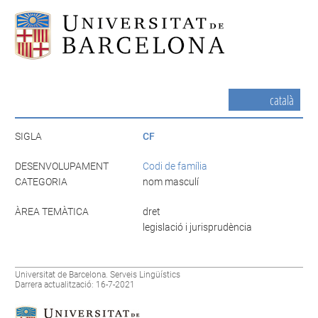
català
SIGLA
CF
DESENVOLUPAMENT
Codi de família
CATEGORIA
nom masculí
ÀREA TEMÀTICA
dret
legislació i jurisprudència
Universitat de Barcelona. Serveis Lingüístics
Darrera actualització: 16-7-2021