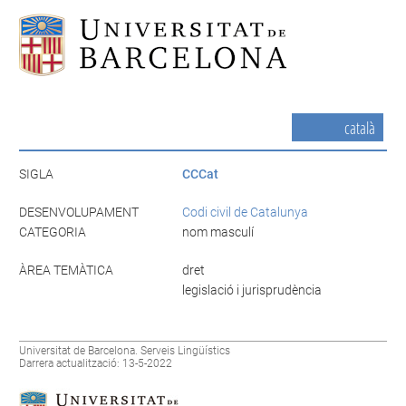
català
SIGLA
CCCat
DESENVOLUPAMENT
Codi civil de Catalunya
CATEGORIA
nom masculí
ÀREA TEMÀTICA
dret
legislació i jurisprudència
Universitat de Barcelona. Serveis Lingüístics
Darrera actualització: 13-5-2022