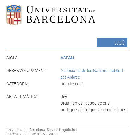
català
SIGLA
ASEAN
DESENVOLUPAMENT
Associació de les Nacions del Sud-
est Asiàtic
CATEGORIA
nom femení
ÀREA TEMÀTICA
dret
organismes i associacions
polítiques, jurídiques i econòmiques
Universitat de Barcelona. Serveis Lingüístics
Darrera actualització: 16-7-2021