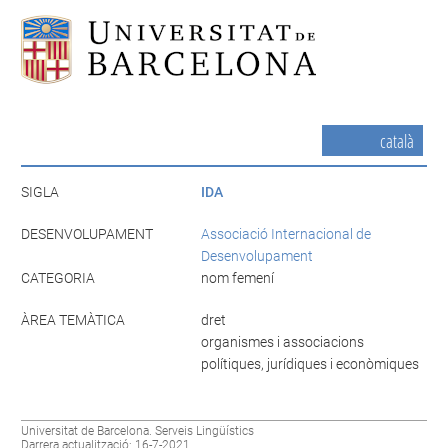
català
SIGLA
IDA
DESENVOLUPAMENT
Associació Internacional de
Desenvolupament
CATEGORIA
nom femení
ÀREA TEMÀTICA
dret
organismes i associacions
polítiques, jurídiques i econòmiques
Universitat de Barcelona. Serveis Lingüístics
Darrera actualització: 16-7-2021