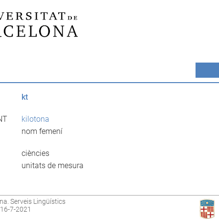
kt
NT
kilotona
nom femení
ciències
unitats de mesura
na. Serveis Lingüístics
: 16-7-2021