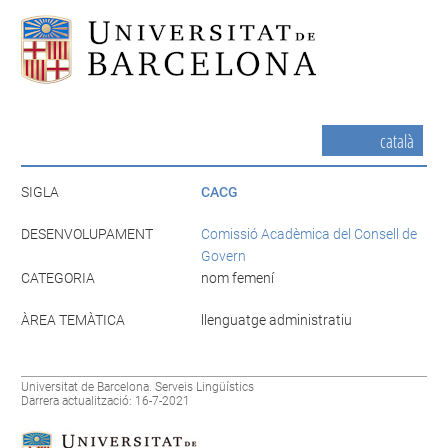
català
SIGLA
CACG
DESENVOLUPAMENT
Comissió Acadèmica del Consell de
Govern
CATEGORIA
nom femení
ÀREA TEMÀTICA
llenguatge administratiu
Universitat de Barcelona. Serveis Lingüístics
Darrera actualització: 16-7-2021