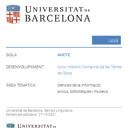
català
SIGLA
AHCTE
DESENVOLUPAMENT
Arxiu Històric Comarcal de les Terres
de l’Ebre
ÀREA TEMÀTICA
ciències de la informació
arxius, biblioteques i museus
Universitat de Barcelona. Serveis Lingüístics
Darrera actualització: 27-10-2021