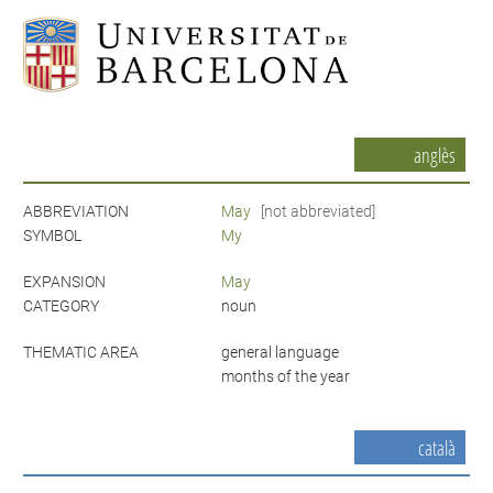
anglès
ABBREVIATION
May
[not abbreviated]
SYMBOL
My
EXPANSION
May
CATEGORY
noun
THEMATIC AREA
general language
months of the year
català