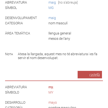
ABREVIATURA
maig
[no s’abreuja]
SÍMBOL
MG
DESENVOLUPAMENT
maig
CATEGORIA
nom masculí
ÀREA TEMÀTICA
llengua general
mesos de l’any
Nota
Atesa la llargada, aquest mes no té abreviatura i es fa
servir el nom desenvolupat.
castellà
ABREVIATURA
my.
SÍMBOLO
MY
DESARROLLO
mayo
CATEGORÍA
nombre masculino