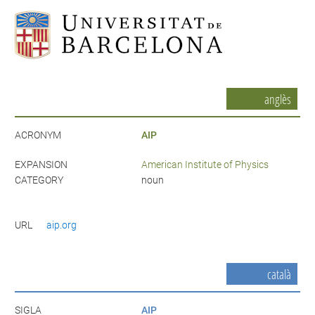
anglès
ACRONYM
AIP
EXPANSION
American Institute of Physics
CATEGORY
noun
URL
aip.org
català
SIGLA
AIP