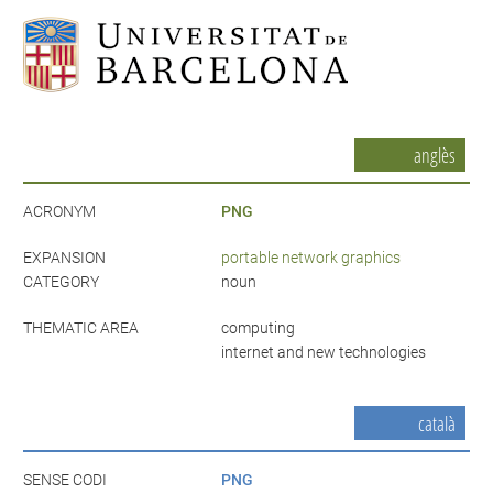
anglès
ACRONYM
PNG
EXPANSION
portable network graphics
CATEGORY
noun
THEMATIC AREA
computing
internet and new technologies
català
SENSE CODI
PNG