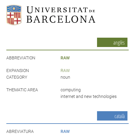
anglès
ABBREVIATION
RAW
EXPANSION
RAW
CATEGORY
noun
THEMATIC AREA
computing
internet and new technologies
català
ABREVIATURA
RAW