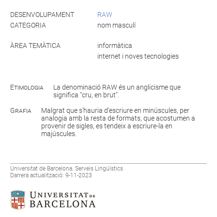
DESENVOLUPAMENT
RAW
CATEGORIA
nom masculí
ÀREA TEMÀTICA
informàtica
internet i noves tecnologies
Etimologia
La denominació RAW és un anglicisme que
significa "cru, en brut".
Grafia
Malgrat que s'hauria d'escriure en minúscules, per
analogia amb la resta de formats, que acostumen a
provenir de sigles, es tendeix a escriure-la en
majúscules.
Universitat de Barcelona. Serveis Lingüístics
Darrera actualització: 9-11-2023