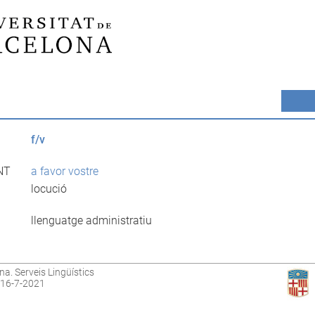
f/v
NT
a favor vostre
locució
llenguatge administratiu
na. Serveis Lingüístics
: 16-7-2021