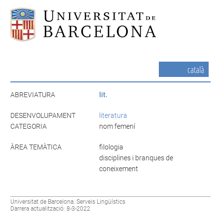
català
ABREVIATURA
lit.
DESENVOLUPAMENT
literatura
CATEGORIA
nom femení
ÀREA TEMÀTICA
filologia
disciplines i branques de
coneixement
Universitat de Barcelona. Serveis Lingüístics
Darrera actualització: 8-3-2022