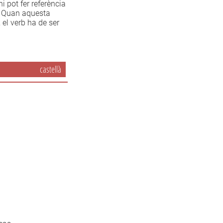
’hi pot fer referència
e. Quan aquesta
 el verb ha de ser
castellà