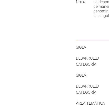
Nota
La denom
de maner
denominac
en singul
SIGLA
DESARROLLO
CATEGORÍA
SIGLA
DESARROLLO
CATEGORÍA
ÁREA TEMÁTICA