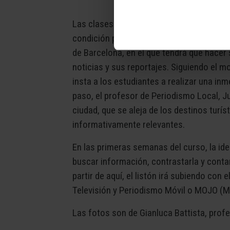
Las clases empezaron el lunes 7 de octub
condición práctica. En las primeras sema
de Barcelona, en el que tendrá que hacer
noticias y sus reportajes. Siguiendo el 
insta a los estudiantes a realizar una in
paso, el profesor de Periodismo Local, Ju
ciudad, que se aleja de los destinos turís
informativamente relevantes.
En las primeras semanas del curso, la id
buscar información, contrastarla y contar
partir de aquí, el listón irá subiendo con e
Televisión y Periodismo Móvil o MOJO (M
Las fotos son de Gianluca Battista, prof