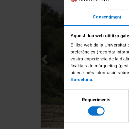
Consentiment
Aquest lloc web utilitza gal
El lloc web de la Universitat 
preferències (recordar infor
vostra experiència de la d’al
finalitats de màrqueting (gest
obtenir més informació sobre
Barcelona
.
Selecció
Requeriments
de
consentiment