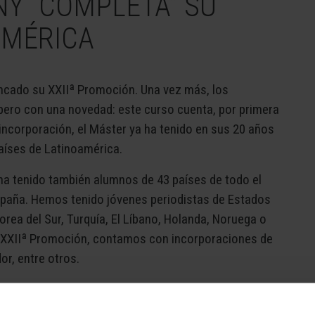
NY “COMPLETA” SU
AMÉRICA
ncado su XXIIª Promoción. Una vez más, los
pero con una novedad: este curso cuenta, por primera
 incorporación, el Máster ya ha tenido en sus 20 años
aíses de Latinoamérica.
 ha tenido también alumnos de 43 países de todo el
paña. Hemos tenido jóvenes periodistas de Estados
orea del Sur, Turquía, El Líbano, Holanda, Noruega o
ta XXIIª Promoción, contamos con incorporaciones de
or, entre otros.