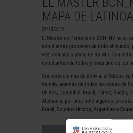
EL MÁSTER BCN_
MAPA DE LATINO
21/10/2019
El Máster en Periodismo BCN_NY ha arra
estudiantes proceden de todo el mundo, 
vez, con una alumna de Bolivia. Con esta
estudiantes de todos y cada uno de los p
Con esta alumna de Bolivia, el Máster ya
mundo, además de todas las zonas de Es
Unidos, Colombia, Brasil, Túnez, Sudán, C
Alemania, por citar solo algunos. En es
Brasil, Estados Unidos, Argentina o Ecuad