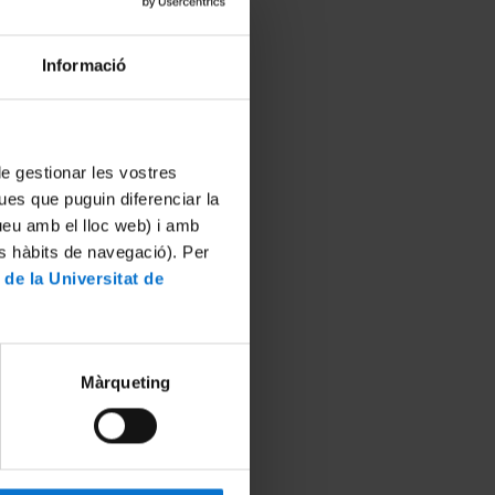
Informació
 de gestionar les vostres
ues que puguin diferenciar la
tueu amb el lloc web) i amb
es hàbits de navegació). Per
 de la Universitat de
Màrqueting