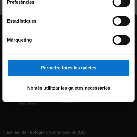
Preferències
Estadístiques
Màrqueting
MÁSTER
COLUMBIA
ALUMNI
ACTUALIDAD DEL MÁSTER
BARCELONA
FAQ
MATRICÚLATE
Permetre totes les galetes
Només utilitzar les galetes necessàries
Facultad de Filología y Comunicación (UB)