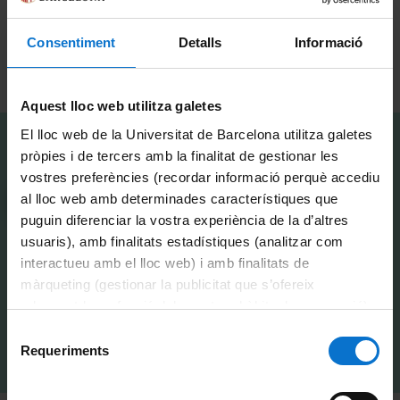
EXALUMNOS EN EL
Consentiment
Detalls
Informació
MUNDO
Aquest lloc web utilitza galetes
El lloc web de la Universitat de Barcelona utilitza galetes
pròpies i de tercers amb la finalitat de gestionar les
vostres preferències (recordar informació perquè accediu
al lloc web amb determinades característiques que
puguin diferenciar la vostra experiència de la d’altres
usuaris), amb finalitats estadístiques (analitzar com
interactueu amb el lloc web) i amb finalitats de
màrqueting (gestionar la publicitat que s’ofereix
adequant-la en funció dels vostres hàbits de navegació).
Per obtenir més informació sobre les galetes podeu
Selecció
consultar la
Política de galetes del lloc web de la
Requeriments
de
Universitat de Barcelona
.
consentiment