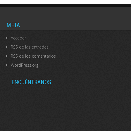
META
Acceder
RSS
de las entradas
RSS
de los comentarios
WordPress.org
ENCUÉNTRANOS