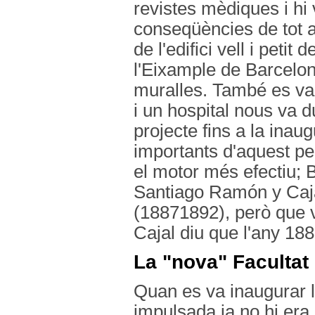
revistes mèdiques i hi 
conseqüències de tot 
de l'edifici vell i peti
l'Eixample de Barcelon
muralles. També es va f
i un hospital nous va d
projecte fins a la inau
importants d'aquest pe
el motor més efectiu; B
Santiago Ramón y Caja
(1887­1892), però que 
Cajal diu que l'any 188
La "nova" Facultat
Quan es va inaugurar l
impulsada ja no hi era.