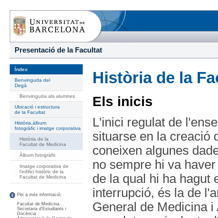
Presentació de la Facultat
Índex
Història de la F
Benvinguda del
Degà
Benvinguda als alumnes
Els inicis
Ubicació i estructura
de la Facultat
L'inici regulat de l'e
Història,àlbum
fotogràfic i imatge corporativa
situar­se en la creació
Història de la
Facultat de Medicina
coneixen algunes dades
Àlbum fotogràfic
no sempre hi va haver 
Imatge corporativa de
l'edifici històric de la
de la qual hi ha hagu
Facultat de Medicina
interrupció, és la de l'
Per a més informació:
General de Medicina i A
Facultat de Medicina
Secretaria d'Estudiants i
Docència