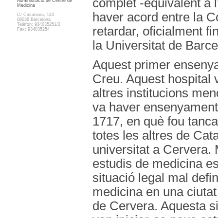
complet -equivalent a l
Administració de Centre de
Medicina
haver acord entre la Co
C/ Casanova, 143
08036 Barcelona
Telèfon: 934035251/2
retardar, oficialment fi
Fax: 934035254
la Universitat de Barce
Aquest primer ensenyam
Creu. Aquest hospital 
altres institucions meno
va haver ensenyament c
1717, en què fou tanca
totes les altres de Ca
universitat a Cervera. 
estudis de medicina es
situació legal mal def
medicina en una ciutat
de Cervera. Aquesta si