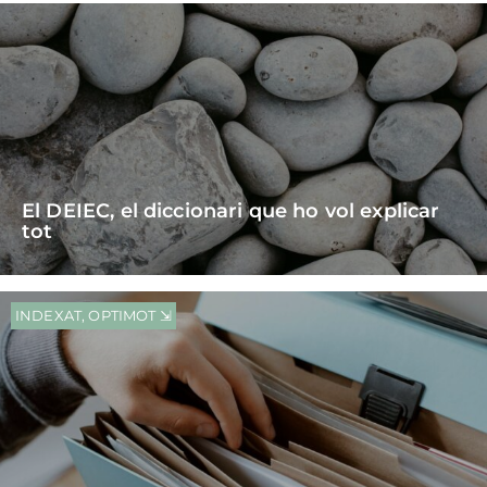
El DEIEC, el diccionari que ho vol explicar
tot
INDEXAT
,
OPTIMOT ⇲