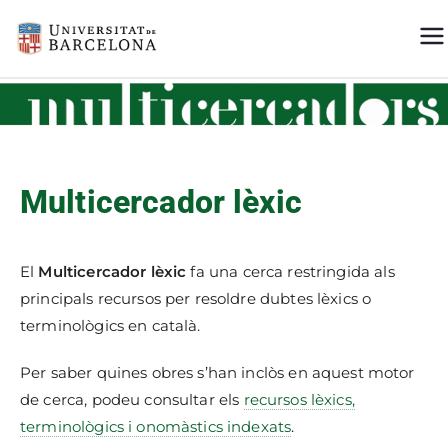
UB >
Multicercadors de la Universitat de
Barcelona
Multicercador
s
Multicercador lèxic
El
Multicercador lèxic
fa una cerca restringida als
principals recursos per resoldre dubtes lèxics o
terminològics en català.
Per saber quines obres s’han inclòs en aquest motor
de cerca, podeu consultar els
recursos lèxics,
terminològics i onomàstics indexats
.