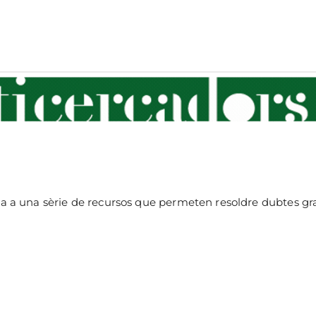
ticercadors
iversitat de Barcelona
da a una sèrie de recursos que permeten resoldre dubtes gr