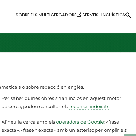
SOBRE ELS MULTICERCADORS
SERVEIS LINGÜÍSTICS
Se
fo
Searc
amaticals o sobre redacció en anglès.
Per saber quines obres s’han inclòs en aquest motor
de cerca, podeu consultar els
recursos indexats
.
Afineu la cerca amb els
operadors de Google
: «frase
exacta», «frase * exacta» amb un asterisc per omplir els