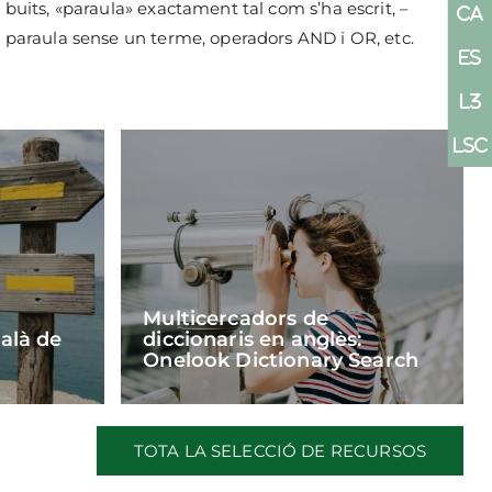
buits, «paraula» exactament tal com s’ha escrit, –
paraula sense un terme, operadors AND i OR, etc.
Multicercadors de
talà de
diccionaris en anglès:
Onelook Dictionary Search
TOTA LA SELECCIÓ DE RECURSOS