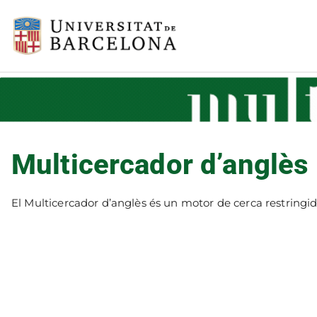
UB > Mul
Multicercadors de la Un
Multicercador d’anglès
El Multicercador d’anglès és un motor de cerca restringi