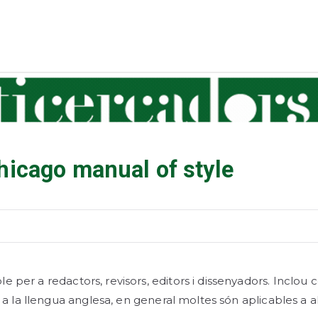
icercadors
iversitat de Barcelona
Chicago manual of style
e per a redactors, revisors, editors i dissenyadors. Inclou 
er a la llengua anglesa, en general moltes són aplicables a a