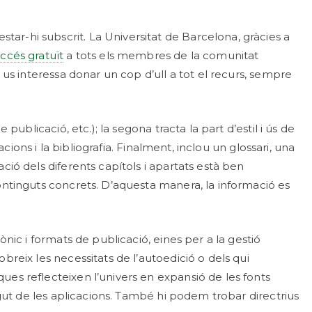
ar-hi subscrit. La Universitat de Barcelona, gràcies a
ccés gratuït
a tots els membres de la comunitat
i us interessa donar un cop d’ull a tot el recurs, sempre
publicació, etc.); la segona tracta la part d’estil i ús de
acions i la bibliografia. Finalment, inclou un glossari, una
ció dels diferents capítols i apartats està ben
continguts concrets. D’aquesta manera, la informació es
ònic i formats de publicació, eines per a la gestió
breix les necessitats de l’autoedició o dels qui
ues reflecteixen l’univers en expansió de les fonts
ingut de les aplicacions. També hi podem trobar directrius