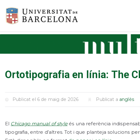
Vés
al
UB > Mult
Multicercadors de la Un
contingut
Ortotipografia en línia: The 
Publicat el
6 de maig de 2026
Publicat a
anglès
El
Chicago manual of style
és una referència indispensabl
tipografia, entre d’altres. Tot i que planteja solucions p