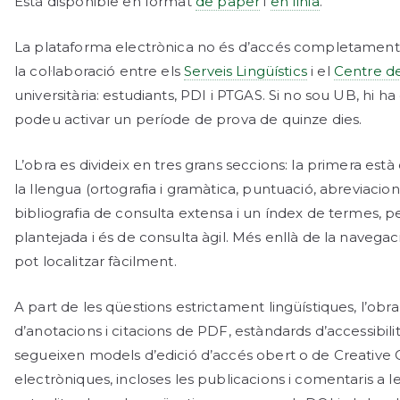
Està disponible en format
de paper
i
en línia
.
La plataforma electrònica no és d’accés completament ob
la col·laboració entre els
Serveis Lingüístics
i el
Centre de
universitària: estudiants, PDI i PTGAS. Si no sou UB, hi 
podeu activar un període de prova de quinze dies.
L’obra es divideix en tres grans seccions: la primera està 
la llengua (ortografia i gramàtica, puntuació, abreviacions,
bibliografia de consulta extensa i un índex de termes, pe
plantejada i és de consulta àgil. Més enllà de la navega
pot localitzar fàcilment.
A part de les qüestions estrictament lingüístiques, l’obra
d’anotacions i citacions de PDF, estàndards d’accessibili
segueixen models d’edició d’accés obert o de Creative Co
electròniques, incloses les publicacions i comentaris a l