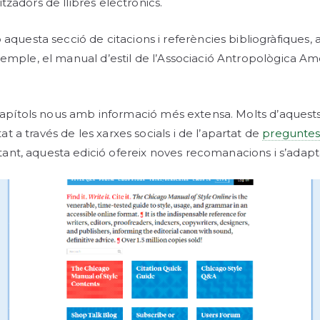
tzadors de llibres electrònics.
questa secció de citacions i referències bibliogràfiques,
exemple, el manual d’estil de l’Associació Antropològica Am
ns capítols nous amb informació més extensa. Molts d’aquests
t a través de les xarxes socials i de l’apartat de
preguntes
ant, aquesta edició ofereix noves recomanacions i s’adapta