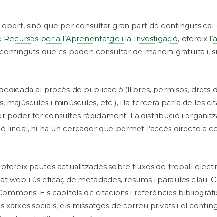
ert, sinó que per consultar gran part de continguts cal est
 Recursos per a l’Aprenentatge i la Investigació
, ofereix l’
a
ha continguts que es poden consultar de manera gratuïta i, s
dedicada al procés de publicació (llibres, permisos, drets de 
 majúscules i minúscules, etc.), i la tercera parla de les cit
r poder fer consultes ràpidament. La distribució i organitza
ció lineal, hi ha un cercador que permet l’accés directe a 
 ofereix pautes actualitzades sobre fluxos de treball electr
tat web i ús eficaç de metadades, resums i paraules clau. Co
mmons. Els capítols de citacions i referències bibliogràfiq
es xarxes socials, els missatges de correu privats i el cont