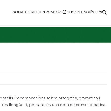
SOBRE ELS MULTICERCADORS
SERVEIS LINGÜÍSTICS
Se
fo
Searc
consells i recomanacions sobre ortografia, gramàtica i
ltres llengües i, per tant, és una obra de consulta bàsica.