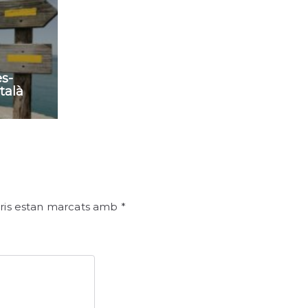
ès-
talà
ris estan marcats amb
*