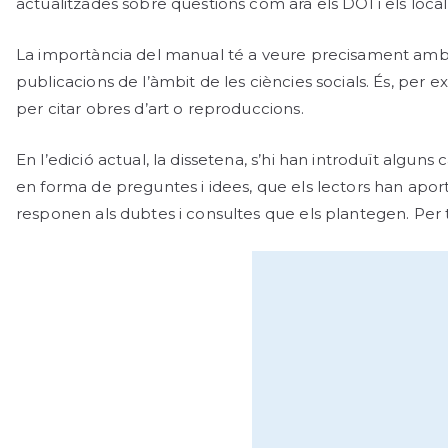
actualitzades sobre qüestions com ara els DOI i els locali
La importància del manual té a veure precisament amb a
publicacions de l’àmbit de les ciències socials. És, per 
per citar obres d’art o reproduccions.
En l’edició actual, la dissetena, s’hi han introduït algu
en forma de preguntes i idees, que els lectors han aporta
responen als dubtes i consultes que els plantegen. Per t