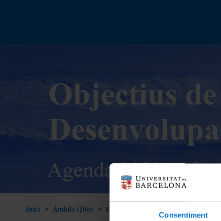
Vés
al
contingut
Inici
Àmbits i fites
Compromís ambiental
Consentiment