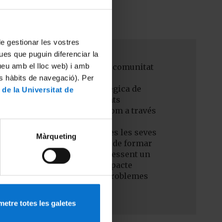
 de gestionar les vostres
ues que puguin diferenciar la
tueu amb el lloc web) i amb
ndental importància per a la comunitat
es hàbits de navegació). Per
sobre la importància estratègica de
 de la Universitat de
 i per promoure comportaments
pals de docència i recerca, com a través
ons.
tenibilitat ambiental en totes les seves
Màrqueting
a assumint la responsabilitat de formar
ris ambientals, però també, essent un
ma que es generi el menor impacte
desenvolupant solucions als problemes
etre totes les galetes