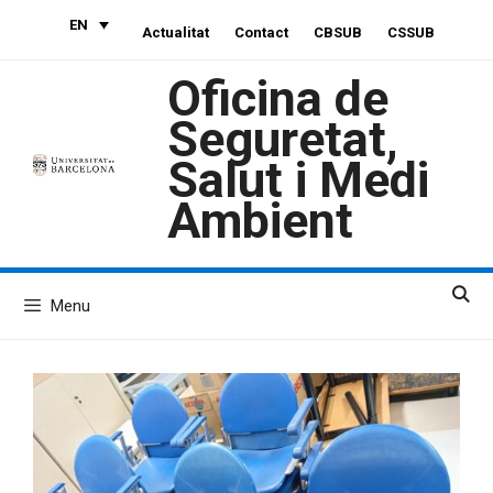
Skip
EN
Actualitat
Contact
CBSUB
CSSUB
to
content
Oficina de
Seguretat,
Salut i Medi
Ambient
Menu