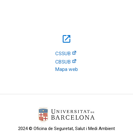
open_in_new
CSSUB
CBSUB
Mapa web
2024 © Oficina de Seguretat, Salut i Medi Ambient