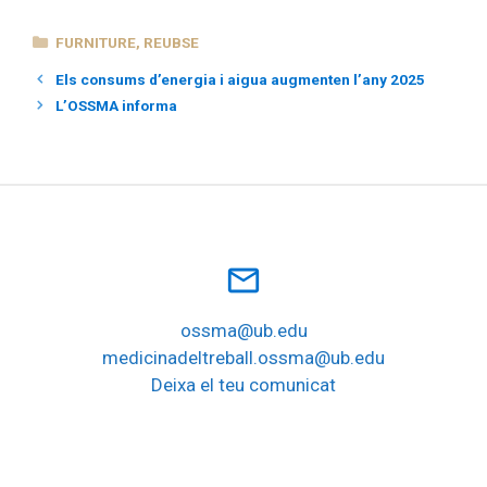
CATEGORIES
FURNITURE
,
REUBSE
Els consums d’energia i aigua augmenten l’any 2025
L’OSSMA informa
mail_outline
ossma@ub.edu
medicinadeltreball.ossma@ub.edu
Deixa el teu comunicat