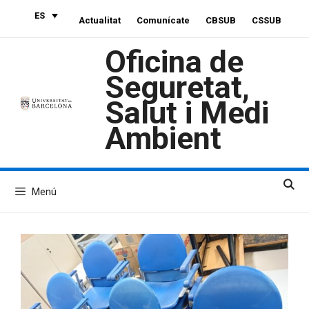
Saltar
ES
Actualitat
Comunícate
CBSUB
CSSUB
al
contenido
Oficina de
Seguretat,
Salut i Medi
Ambient
Menú