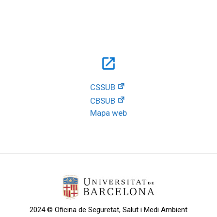
open_in_new
CSSUB
CBSUB
Mapa web
2024 © Oficina de Seguretat, Salut i Medi Ambient