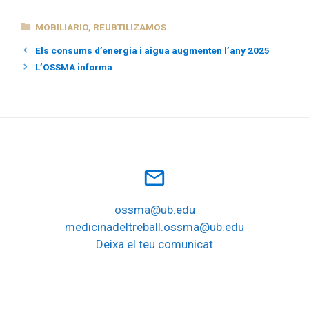
CATEGORÍAS
MOBILIARIO
,
REUBTILIZAMOS
Els consums d’energia i aigua augmenten l’any 2025
L’OSSMA informa
mail_outline
ossma@ub.edu
medicinadeltreball.ossma@ub.edu
Deixa el teu comunicat