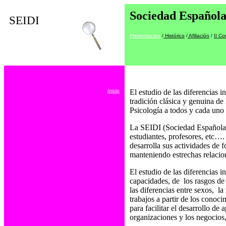
Sociedad Española 
SEIDI
Presentación
/
Histórico
/
Afiliación
/
II Co
Inicio
El estudio de las diferencias 
tradición clásica y genuina de 
Psicología a todos y cada uno 
La SEIDI (Sociedad Española p
estudiantes, profesores, etc….
desarrolla sus actividades de 
manteniendo estrechas relacion
El estudio de las diferencias
capacidades, de
los rasgos de
las diferencias entre sexos,
la
trabajos a partir de los conoc
para facilitar el desarrollo de
organizaciones y los negocios