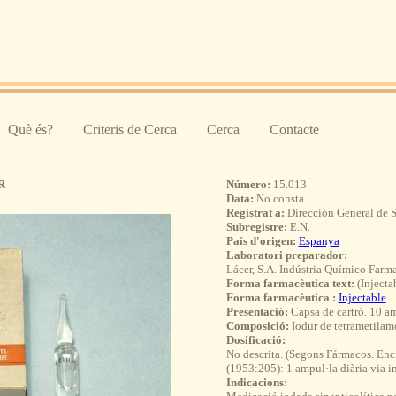
Què és?
Criteris de Cerca
Cerca
Contacte
R
Número:
15.013
Data:
No consta.
Registrat a:
Dirección General de 
Subregistre:
E.N.
País d'origen:
Espanya
Laboratori preparador:
Lácer, S.A. Indústria Químico Farm
Forma farmacèutica text:
(Injecta
Forma farmacèutica :
Injectable
Presentació:
Capsa de cartró. 10 am
Composició:
Iodur de tetrametilam
Dosificació:
No descrita. (Segons Fármacos. En
(1953:205): 1 ampul·la diària via int
Indicacions: