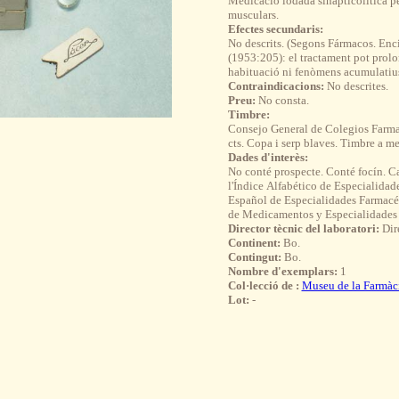
Medicació iodada sinapticolítica pe
musculars.
Efectes secundaris:
No descrits. (Segons Fármacos. En
(1953:205): el tractament pot prolo
habituació ni fenòmens acumulatius
Contraindicacions:
No descrites.
Preu:
No consta.
Timbre:
Consejo General de Colegios Farma
cts. Copa i serp blaves. Timbre a me
Dades d'interès:
No conté prospecte. Conté focín. Ca
l'Índice Alfabético de Especialidad
Español de Especialidades Farmacéu
de Medicamentos y Especialidades
Director tècnic del laboratori:
Dir
Continent:
Bo.
Contingut:
Bo.
Nombre d'exemplars:
1
Col·lecció de :
Museu de la Farmàc
Lot:
-