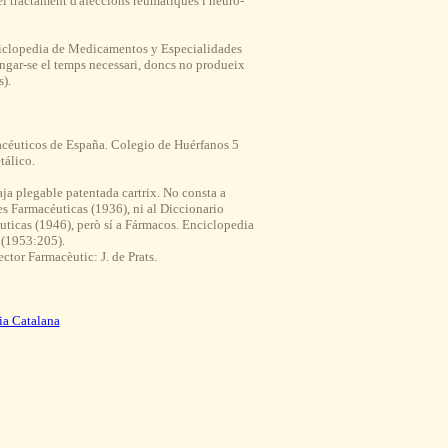
l tractament d'afeccions reumàtiques i neuro-
ciclopedia de Medicamentos y Especialidades
ngar-se el temps necessari, doncs no produeix
).
céuticos de España. Colegio de Huérfanos 5
tálico.
ja plegable patentada cartrix. No consta a
es Farmacéuticas (1936), ni al Diccionario
ticas (1946), però sí a Fármacos. Enciclopedia
 (1953:205).
ector Farmacèutic: J. de Prats.
ia Catalana