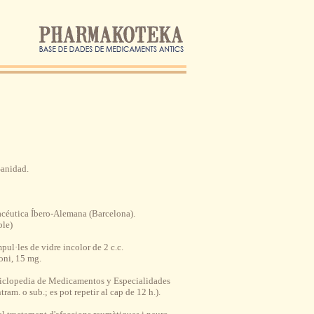
Sanidad.
acéutica Íbero-Alemana (Barcelona).
ble)
pul·les de vidre incolor de 2 c.c.
oni, 15 mg.
ciclopedia de Medicamentos y Especialidades
ram. o sub.; es pot repetir al cap de 12 h.).