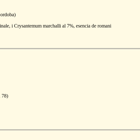
Cordoba)
inale, i Crysantemum marchalli al 7%, esencia de romani
 78)