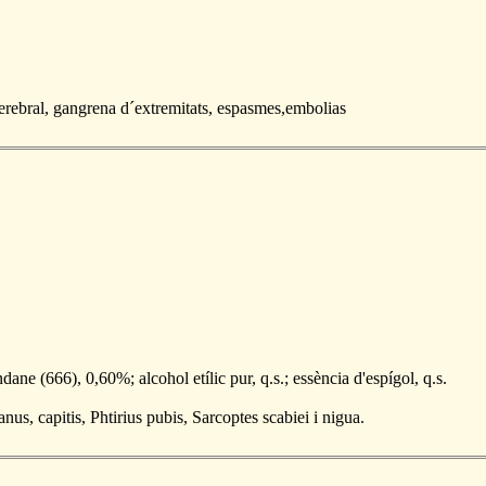
cerebral, gangrena d´extremitats, espasmes,embolias
ndane (666), 0,60%; alcohol etílic pur, q.s.; essència d'espígol, q.s.
us, capitis, Phtirius pubis, Sarcoptes scabiei i nigua.