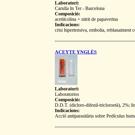
Laboratori:
Carulla In Ter - Barcelona
Composició:
acetilcolina + nitrit de papaverina
Indicacions:
crisi hipertensiva, embolia, reblanaiment 
ACEYTE YNGLÉS
Laboratori:
Laboratorios
Composició:
D.D.T. (dicloro-difenil-tricloroetà), 2%; li
Indicacions:
Acció antiparasitària sobre Pedículus human