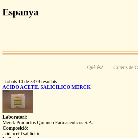
Pasar al contenido principal
Espanya
Què és?
Criteris de 
Trobats 10 de 3379 resultats
ACIDO ACETIL SALICILICO MERCK
Laboratori:
Merck Productos Quimico Farmaceuticos S.A.
Composició:
acid acetil sal.licilic